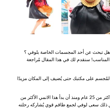
هل تبحث عن أحد المجسمات الخاصة بلوفي ؟
المناسب! سنقدم لك في هذا المقال مُراجعة
لمُجسم على مكتبك حتى يُضيف إلى المكان مزيدًا
انمي ون بيس هو أحد أشهر الانميات وأطولها حيث تخطت عدد حلقاته ال 1000 حلقة مع ترابط الأحداث فمنذ اكثر من 25 عام ومنذ أن بدأ هذا الانمي الأكثر من
قيق ذلك سعى لوفي لجمع طاقم قوي يُشاركه رحلته